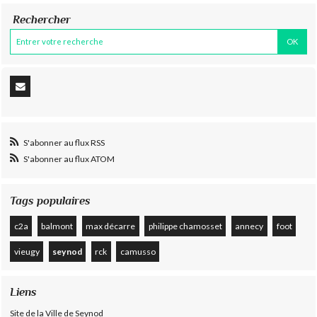
Rechercher
S'abonner au flux RSS
S'abonner au flux ATOM
Tags populaires
c2a
balmont
max décarre
philippe chamosset
annecy
foot
vieugy
seynod
rck
camusso
Liens
Site de la Ville de Seynod