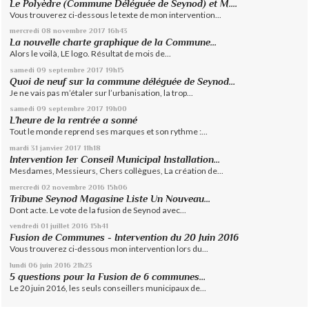
Le Polyèdre (Commune Déléguée de Seynod) et M....
Vous trouverez ci-dessous le texte de mon intervention...
mercredi 08
novembre 2017
16h43
La nouvelle charte graphique de la Commune...
Alors le voilà, LE logo. Résultat de mois de...
samedi 09
septembre 2017
19h15
Quoi de neuf sur la commune déléguée de Seynod…
Je ne vais pas m’étaler sur l’urbanisation, la trop...
samedi 09
septembre 2017
19h00
L’heure de la rentrée a sonné
Tout le monde reprend ses marques et son rythme :...
mardi 31
janvier 2017
11h18
Intervention 1er Conseil Municipal Installation...
Mesdames, Messieurs, Chers collègues, La création de...
mercredi 02
novembre 2016
15h06
Tribune Seynod Magasine Liste Un Nouveau...
Dont acte. Le vote de la fusion de Seynod avec...
vendredi 01
juillet 2016
15h41
Fusion de Communes - Intervention du 20 Juin 2016
Vous trouverez ci-dessous mon intervention lors du...
lundi 06
juin 2016
21h23
5 questions pour la Fusion de 6 communes…
Le 20 juin 2016, les seuls conseillers municipaux de...