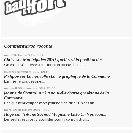
Commentaires récents
mardi 26
février 2019
17h40
Claire
sur
Municipales 2020, quelle est la position des...
On en parlait ce week end: merci et bonne chance...
jeudi 09
novembre 2017
10h14
Philippe
sur
La nouvelle charte graphique de la Commune...
Las... je ne sais dessiner...
mercredi 08
novembre 2017
22h56
Jeanne de Chantal
sur
La nouvelle charte graphique de la
Commune...
Ben que beaucoup de mots pour ne rien, dire ! Un dessin...
mardi 20
décembre 2016
11h03
Hugo
sur
Tribune Seynod Magasine Liste Un Nouveau...
Les seules espaces disponibles pour la construction...