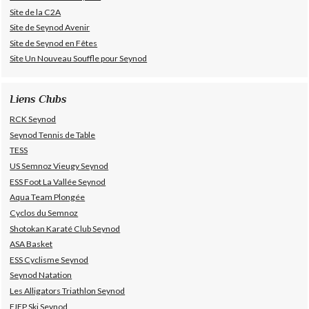
Site de la C2A
Site de Seynod Avenir
Site de Seynod en Fêtes
Site Un Nouveau Souffle pour Seynod
Liens Clubs
RCK Seynod
Seynod Tennis de Table
TESS
US Semnoz Vieugy Seynod
ESS Foot La Vallée Seynod
Aqua Team Plongée
Cyclos du Semnoz
Shotokan Karaté Club Seynod
ASA Basket
ESS Cyclisme Seynod
Seynod Natation
Les Alligators Triathlon Seynod
FJEP Ski Seynod