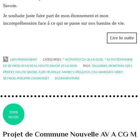
Savoie.
Je souhaite juste faire part de mon étonnement et mon
incompréhension face à ce qui se passe sur nos bassins de vie.
Lire la suite
LIEN PERMANENT
CATÉGORIES :
* ACTIVITÉS C2A 2014/2020
,
* ACTIVITÉS MAIRIE
DE SEYNOD 2014/2016
,
HAUTE SAVOIE 2014/2020
TAGS :
TALLOIRES
,
MONTMIN
,
CDCI
,
PRÉFET
,
HAUTE SAVOIE
,
ALBY
,
RUMILLY
,
ANNECY
,
PEILLOUX
,
C2A
,
MARIGNY
,
HÉRY
,
SEYNOD
,
PHILIPPE CHAMOSSET
0
COMMENTAIRE
2016
10/05
Projet de Commune Nouvelle AV A CG M