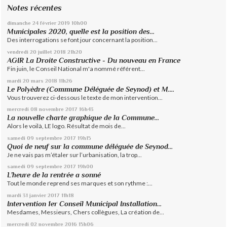
Notes récentes
dimanche 24
février 2019
10h00
Municipales 2020, quelle est la position des...
Des interrogations se font jour concernant la position...
vendredi 20
juillet 2018
21h20
AGIR La Droite Constructive - Du nouveau en France
Fin juin, le Conseil National m'a nommé référent...
mardi 20
mars 2018
11h26
Le Polyèdre (Commune Déléguée de Seynod) et M....
Vous trouverez ci-dessous le texte de mon intervention...
mercredi 08
novembre 2017
16h43
La nouvelle charte graphique de la Commune...
Alors le voilà, LE logo. Résultat de mois de...
samedi 09
septembre 2017
19h15
Quoi de neuf sur la commune déléguée de Seynod…
Je ne vais pas m’étaler sur l’urbanisation, la trop...
samedi 09
septembre 2017
19h00
L’heure de la rentrée a sonné
Tout le monde reprend ses marques et son rythme :...
mardi 31
janvier 2017
11h18
Intervention 1er Conseil Municipal Installation...
Mesdames, Messieurs, Chers collègues, La création de...
mercredi 02
novembre 2016
15h06