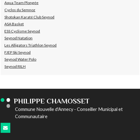
Aqua Team Plongée
Cyclos du Semnoz
Shotokan Karaté Club Seynod
ASA Basket
ESS Cyclisme Seynod
Seynod Natation
Les Alligators Triathlon Seynod
FJEP Ski Seynod
Seynod Water Polo
Seynod RILH
PHILIPPE CHAMOSSET
Commune Nouvelle d'Annecy - Conseiller Municipal et
Communautaire