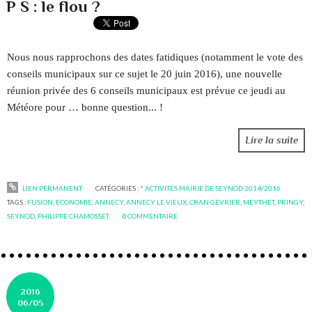
P S : le flou ?
Nous nous rapprochons des dates fatidiques (notamment le vote des
conseils municipaux sur ce sujet le 20 juin 2016), une nouvelle
réunion privée des 6 conseils municipaux est prévue ce jeudi au
Météore pour … bonne question... !
Lire la suite
LIEN PERMANENT
CATÉGORIES :
* ACTIVITÉS MAIRIE DE SEYNOD 2014/2016
TAGS :
FUSION
,
ECONOMIE
,
ANNECY
,
ANNECY LE VIEUX
,
CRAN GEVRIER
,
MEYTHET
,
PRINGY
,
SEYNOD
,
PHILIPPE CHAMOSSET
0
COMMENTAIRE
2016
06/05