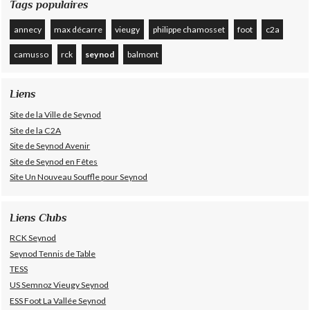
Tags populaires
annecy
max décarre
vieugy
philippe chamosset
foot
c2a
camusso
rck
seynod
balmont
Liens
Site de la Ville de Seynod
Site de la C2A
Site de Seynod Avenir
Site de Seynod en Fêtes
Site Un Nouveau Souffle pour Seynod
Liens Clubs
RCK Seynod
Seynod Tennis de Table
TESS
US Semnoz Vieugy Seynod
ESS Foot La Vallée Seynod