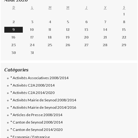
D
L
M
M
J
V
S
1
2
3
4
5
6
7
8
9
10
11
12
13
14
15
16
17
18
19
20
21
22
23
24
25
26
27
28
29
30
31
Catégories
* Activités Associatives 2008/2014
* Activités C2A 2008/2014
* Activités C2A 2014/2020
* Activités Mairie de Seynod 2008/2014
* Activités Mairie de Seynod 2014/2016
* Articles de Presse 2008/2014
* Canton de Seynod 2008/2014
* Canton de Seynod 2014/2020
* Economie / Entreprise