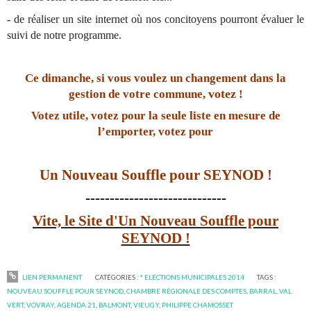
-
de réaliser un site internet où nos concitoyens pourront évaluer le
suivi de notre programme.
Ce dimanche, si vous voulez un changement dans la
votez
gestion de votre commune,
!
Votez utile, votez pour la seule liste en mesure de
l’emporter, votez pour
Un Nouveau Souffle pour SEYNOD !
-----------------------------
Vite, le Site d'Un Nouveau Souffle pour
SEYNOD !
LIEN PERMANENT
CATÉGORIES :
* ELECTIONS MUNICIPALES 2014
TAGS :
NOUVEAU SOUFFLE POUR SEYNOD
,
CHAMBRE RÉGIONALE DES COMPTES
,
BARRAL
,
VAL
VERT
,
VOVRAY
,
AGENDA 21
,
BALMONT
,
VIEUGY
,
PHILIPPE CHAMOSSET