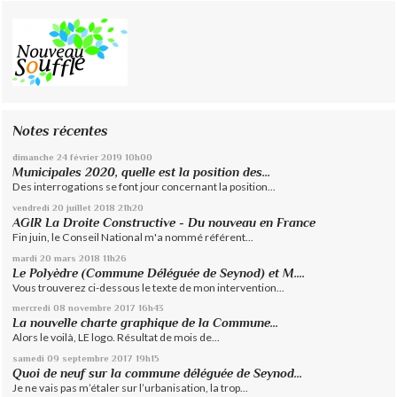
Notes récentes
dimanche 24
février 2019
10h00
Municipales 2020, quelle est la position des...
Des interrogations se font jour concernant la position...
vendredi 20
juillet 2018
21h20
AGIR La Droite Constructive - Du nouveau en France
Fin juin, le Conseil National m'a nommé référent...
mardi 20
mars 2018
11h26
Le Polyèdre (Commune Déléguée de Seynod) et M....
Vous trouverez ci-dessous le texte de mon intervention...
mercredi 08
novembre 2017
16h43
La nouvelle charte graphique de la Commune...
Alors le voilà, LE logo. Résultat de mois de...
samedi 09
septembre 2017
19h15
Quoi de neuf sur la commune déléguée de Seynod…
Je ne vais pas m’étaler sur l’urbanisation, la trop...