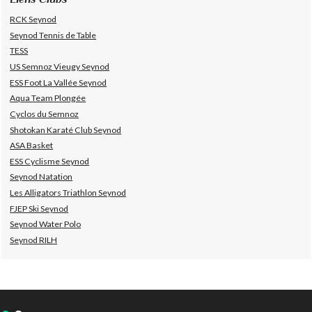
RCK Seynod
Seynod Tennis de Table
TESS
US Semnoz Vieugy Seynod
ESS Foot La Vallée Seynod
Aqua Team Plongée
Cyclos du Semnoz
Shotokan Karaté Club Seynod
ASA Basket
ESS Cyclisme Seynod
Seynod Natation
Les Alligators Triathlon Seynod
FJEP Ski Seynod
Seynod Water Polo
Seynod RILH