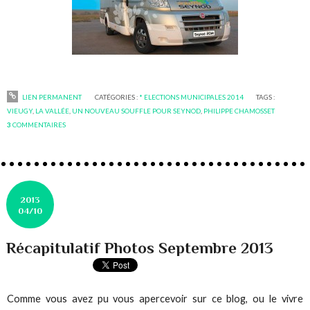
LIEN PERMANENT
CATÉGORIES :
* ELECTIONS MUNICIPALES 2014
TAGS :
VIEUGY
,
LA VALLÉE
,
UN NOUVEAU SOUFFLE POUR SEYNOD
,
PHILIPPE CHAMOSSET
3
COMMENTAIRES
2013
04/10
Récapitulatif Photos Septembre 2013
Comme vous avez pu vous apercevoir sur ce blog, ou le vivre