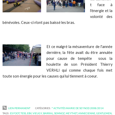
t face à
l'énergie et la
volonté des
bénévoles. Ceux-ci n'ont pas baissé les bras.
Et ce malgré la mésaventure de l'année
dernière, la fête avait du être annulée
pour cause de tempête sous la
houlette de son Président Thierry
VERHLI qui comme chaque fois met
toute son énergie pour les causes qui lui tiennent à coeur.
LIEN PERMANENT
CATÉGORIES :
* ACTIVITÉS MAIRIE DE SEYNOD 2008/2014
TAGS :
ES FOOT
,
TESS
,
EBV
,
VIEUGY
,
BARRAL
,
SEMNOZ
,
MEYTHET
,
ANNECIENNE
,
GENTLEMEN
,