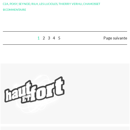
C2A
,
POISY
,
SEYNOD
,
RILH
,
LES LUCIOLES
,
THIERRY VERHLI
,
CHAMOSSET
0
COMMENTAIRE
1
2
3
4
5
Page suivante