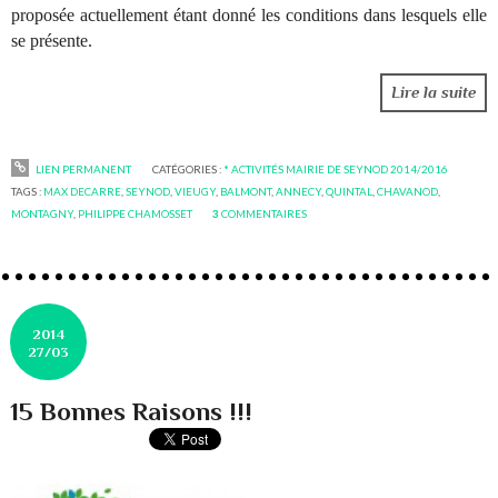
proposée actuellement étant donné les conditions dans lesquels elle
se présente.
Lire la suite
LIEN PERMANENT
CATÉGORIES :
* ACTIVITÉS MAIRIE DE SEYNOD 2014/2016
TAGS :
MAX DECARRE
,
SEYNOD
,
VIEUGY
,
BALMONT
,
ANNECY
,
QUINTAL
,
CHAVANOD
,
MONTAGNY
,
PHILIPPE CHAMOSSET
3
COMMENTAIRES
2014
27/03
15 Bonnes Raisons !!!