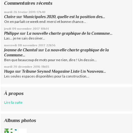
Commentaires récents
mardi 26
février 2019
17h40
Claire
sur
Municipales 2020, quelle est la position des...
On en parlait ce week end: merci et bonne chance...
jeudi 09
novembre 2017
10h14
Philippe
sur
La nouvelle charte graphique de la Commune...
Las... je ne sais dessiner...
mercredi 08
novembre 2017
22h56
Jeanne de Chantal
sur
La nouvelle charte graphique de la
Commune...
Ben que beaucoup de mots pour ne rien, dire ! Un dessin...
mardi 20
décembre 2016
11h03
Hugo
sur
Tribune Seynod Magasine Liste Un Nouveau...
Les seules espaces disponibles pour la construction...
À propos
Lire la suite
Albums photos