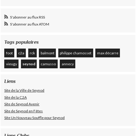
S'abonner au flux RSS
S'abonner au flux ATOM
Tags populaires
foot
c2a
rck
balmont
philippe chamosset
max décarre
vieugy
seynod
camusso
annecy
Liens
Site de la Ville de Seynod
Site de la C2A
Site de Seynod Avenir
Site de Seynod en Fêtes
Site Un Nouveau Souffle pour Seynod
Liens Clubs