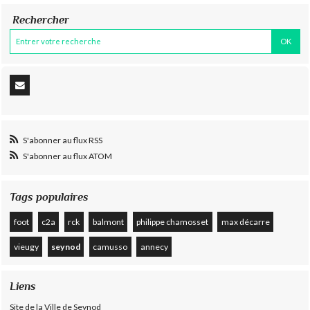
Rechercher
S'abonner au flux RSS
S'abonner au flux ATOM
Tags populaires
foot
c2a
rck
balmont
philippe chamosset
max décarre
vieugy
seynod
camusso
annecy
Liens
Site de la Ville de Seynod