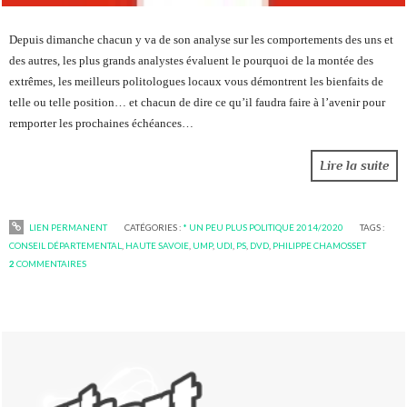
Depuis dimanche chacun y va de son analyse sur les comportements des uns et
des autres, les plus grands analystes évaluent le pourquoi de la montée des
extrêmes, les meilleurs politologues locaux vous démontrent les bienfaits de
telle ou telle position… et chacun de dire ce qu’il faudra faire à l’avenir pour
remporter les prochaines échéances…
Lire la suite
LIEN PERMANENT
CATÉGORIES :
* UN PEU PLUS POLITIQUE 2014/2020
TAGS :
CONSEIL DÉPARTEMENTAL
,
HAUTE SAVOIE
,
UMP
,
UDI
,
PS
,
DVD
,
PHILIPPE CHAMOSSET
2
COMMENTAIRES