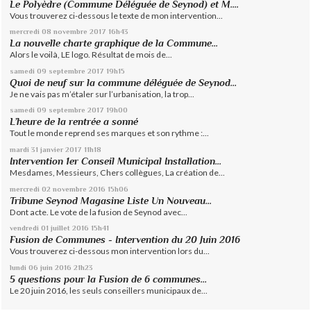
Le Polyèdre (Commune Déléguée de Seynod) et M....
Vous trouverez ci-dessous le texte de mon intervention...
mercredi 08
novembre 2017
16h43
La nouvelle charte graphique de la Commune...
Alors le voilà, LE logo. Résultat de mois de...
samedi 09
septembre 2017
19h15
Quoi de neuf sur la commune déléguée de Seynod…
Je ne vais pas m’étaler sur l’urbanisation, la trop...
samedi 09
septembre 2017
19h00
L’heure de la rentrée a sonné
Tout le monde reprend ses marques et son rythme :...
mardi 31
janvier 2017
11h18
Intervention 1er Conseil Municipal Installation...
Mesdames, Messieurs, Chers collègues, La création de...
mercredi 02
novembre 2016
15h06
Tribune Seynod Magasine Liste Un Nouveau...
Dont acte. Le vote de la fusion de Seynod avec...
vendredi 01
juillet 2016
15h41
Fusion de Communes - Intervention du 20 Juin 2016
Vous trouverez ci-dessous mon intervention lors du...
lundi 06
juin 2016
21h23
5 questions pour la Fusion de 6 communes…
Le 20 juin 2016, les seuls conseillers municipaux de...