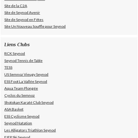
Site de la C2A
Site de Seynod Avenir
Site de Seynod en Fêtes
Site Un Nouveau Souffle pour Seynod
Liens Clubs
RCK Seynod
Seynod Tennis de Table
TESS
US Semnoz Vieugy Seynod
ESS Foot La Vallée Seynod
Aqua Team Plongée
Cyclos du Semnoz
Shotokan Karaté Club Seynod
ASA Basket
ESS Cyclisme Seynod
Seynod Natation
Les Alligators Triathlon Seynod
FJEP Ski Seynod