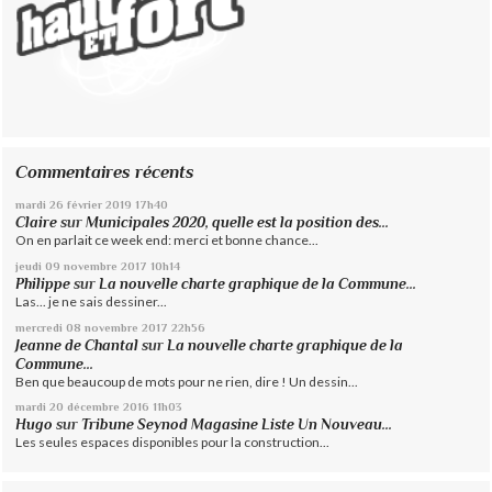
Commentaires récents
mardi 26
février 2019
17h40
Claire
sur
Municipales 2020, quelle est la position des...
On en parlait ce week end: merci et bonne chance...
jeudi 09
novembre 2017
10h14
Philippe
sur
La nouvelle charte graphique de la Commune...
Las... je ne sais dessiner...
mercredi 08
novembre 2017
22h56
Jeanne de Chantal
sur
La nouvelle charte graphique de la
Commune...
Ben que beaucoup de mots pour ne rien, dire ! Un dessin...
mardi 20
décembre 2016
11h03
Hugo
sur
Tribune Seynod Magasine Liste Un Nouveau...
Les seules espaces disponibles pour la construction...