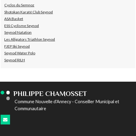
Cyclos du Semnoz
Shotokan Karaté Club Seynod
ASA Basket
ESS Cyclisme Seynod
Seynod Natation
Les Alligators Triathlon Seynod
FJEP Ski Seynod
Seynod Water Polo
Seynod RILH
PHILIPPE CHAMOSSET
Commune Nouvelle d'Annecy - Conseiller Municipal et
Communautaire