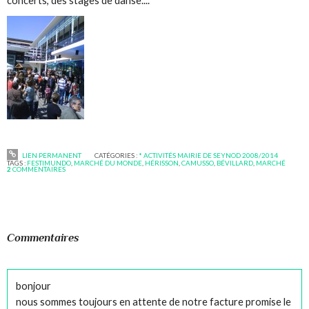
concerts, des stages de danse....
LIEN PERMANENT
CATÉGORIES :
* ACTIVITÉS MAIRIE DE SEYNOD 2008/2014
TAGS :
FESTIMUNDO
,
MARCHÉ DU MONDE
,
HÉRISSON
,
CAMUSSO
,
BÉVILLARD
,
MARCHÉ
2
COMMENTAIRES
Commentaires
bonjour
nous sommes toujours en attente de notre facture promise le