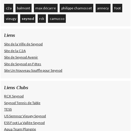
c2a
balmont
max décarre
philippe chamosset
annecy
foot
vieugy
seynod
rck
camusso
Liens
Site de la Ville de Seynod
Site de la C2A
Site de Seynod Avenir
Site de Seynod en Fêtes
Site Un Nouveau Souffle pour Seynod
Liens Clubs
RCK Seynod
Seynod Tennis de Table
TESS
US Semnoz Vieugy Seynod
ESS Foot La Vallée Seynod
Aqua Team Plongée