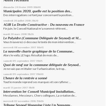
Notes récentes
dimanche 24
février 2019
10h00
Municipales 2020, quelle est la position des...
Des interrogations se font jour concernant la position...
vendredi 20
juillet 2018
21h20
AGIR La Droite Constructive - Du nouveau en France
Fin juin, le Conseil National m'a nommé référent...
mardi 20
mars 2018
11h26
Le Polyèdre (Commune Déléguée de Seynod) et M....
Vous trouverez ci-dessous le texte de mon intervention...
mercredi 08
novembre 2017
16h43
La nouvelle charte graphique de la Commune...
Alors le voilà, LE logo. Résultat de mois de...
samedi 09
septembre 2017
19h15
Quoi de neuf sur la commune déléguée de Seynod…
Je ne vais pas m’étaler sur l’urbanisation, la trop...
samedi 09
septembre 2017
19h00
L’heure de la rentrée a sonné
Tout le monde reprend ses marques et son rythme :...
mardi 31
janvier 2017
11h18
Intervention 1er Conseil Municipal Installation...
Mesdames, Messieurs, Chers collègues, La création de...
mercredi 02
novembre 2016
15h06
Tribune Seynod Magasine Liste Un Nouveau...