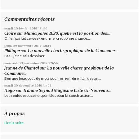
Commentaires récents
mardi 26
février 2019
17h40
Claire
sur
Municipales 2020, quelle est la position des...
On en parlait ce week end: merci et bonne chance...
jeudi 09
novembre 2017
10h14
Philippe
sur
La nouvelle charte graphique de la Commune...
Las... je ne sais dessiner...
mercredi 08
novembre 2017
22h56
Jeanne de Chantal
sur
La nouvelle charte graphique de la
Commune...
Ben que beaucoup de mots pour ne rien, dire ! Un dessin...
mardi 20
décembre 2016
11h03
Hugo
sur
Tribune Seynod Magasine Liste Un Nouveau...
Les seules espaces disponibles pour la construction...
À propos
Lire la suite