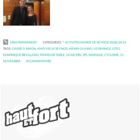
LIEN PERMANENT
CATÉGORIES :
* ACTIVITÉS MAIRIE DE SEYNOD 2008/2014
TAGS :
CAISSE À SAVON
,
AMIS VIEUX SEYNOD
,
HENRI GUAINO
,
US SEMNOZ
,
LOTO
,
DOMINIQUE BEVILLARD
,
TENNIS DE TABLE
,
UCAB
,
EBV
,
JPS
,
MARIAGE
,
CYCLISME
,
11
NOVEMBRE
0
COMMENTAIRE