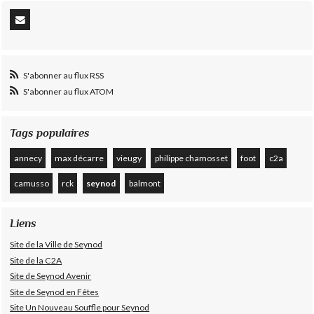
S'abonner au flux RSS
S'abonner au flux ATOM
Tags populaires
annecy
max décarre
vieugy
philippe chamosset
foot
c2a
camusso
rck
seynod
balmont
Liens
Site de la Ville de Seynod
Site de la C2A
Site de Seynod Avenir
Site de Seynod en Fêtes
Site Un Nouveau Souffle pour Seynod