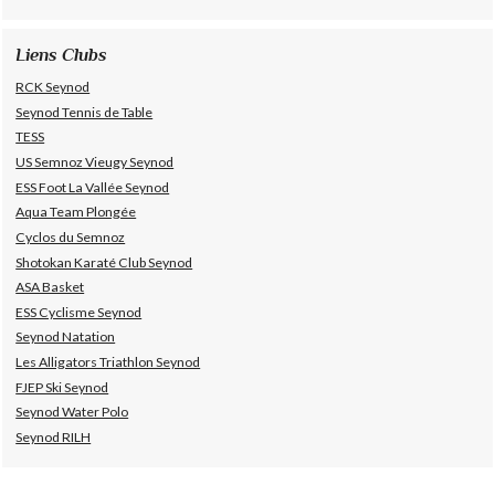
Liens Clubs
RCK Seynod
Seynod Tennis de Table
TESS
US Semnoz Vieugy Seynod
ESS Foot La Vallée Seynod
Aqua Team Plongée
Cyclos du Semnoz
Shotokan Karaté Club Seynod
ASA Basket
ESS Cyclisme Seynod
Seynod Natation
Les Alligators Triathlon Seynod
FJEP Ski Seynod
Seynod Water Polo
Seynod RILH