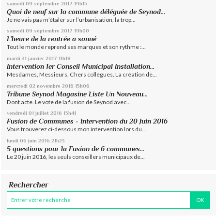
samedi 09
septembre 2017
19h15
Quoi de neuf sur la commune déléguée de Seynod…
Je ne vais pas m’étaler sur l’urbanisation, la trop...
samedi 09
septembre 2017
19h00
L’heure de la rentrée a sonné
Tout le monde reprend ses marques et son rythme :...
mardi 31
janvier 2017
11h18
Intervention 1er Conseil Municipal Installation...
Mesdames, Messieurs, Chers collègues, La création de...
mercredi 02
novembre 2016
15h06
Tribune Seynod Magasine Liste Un Nouveau...
Dont acte. Le vote de la fusion de Seynod avec...
vendredi 01
juillet 2016
15h41
Fusion de Communes - Intervention du 20 Juin 2016
Vous trouverez ci-dessous mon intervention lors du...
lundi 06
juin 2016
21h23
5 questions pour la Fusion de 6 communes…
Le 20 juin 2016, les seuls conseillers municipaux de...
Rechercher