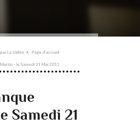
que La Vallée
Page d'accueil
t Martin - le Samedi 21 Mai 2011
anque
le Samedi 21