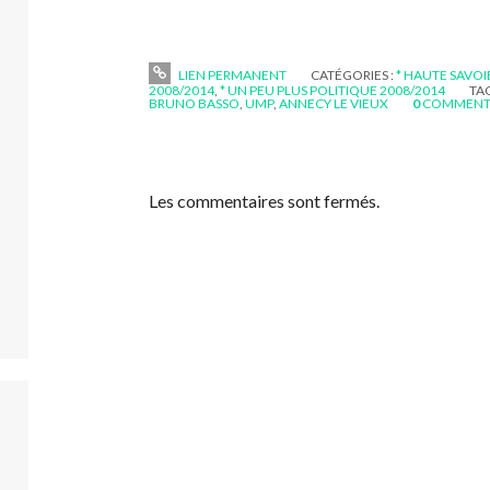
LIEN PERMANENT
CATÉGORIES :
* HAUTE SAVOI
2008/2014
,
* UN PEU PLUS POLITIQUE 2008/2014
TAG
BRUNO BASSO
,
UMP
,
ANNECY LE VIEUX
0
COMMENT
Les commentaires sont fermés.