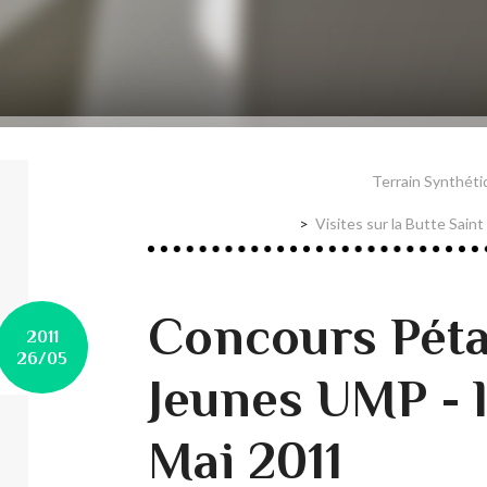
Terrain Synthéti
Visites sur la Butte Sain
Concours Pét
2011
26/05
Jeunes UMP - 
Mai 2011