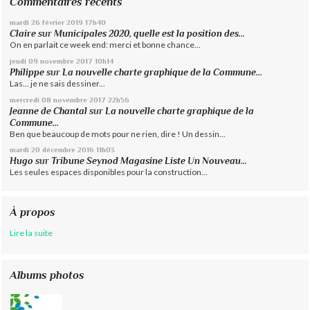
Commentaires récents
mardi 26
février 2019
17h40
Claire
sur
Municipales 2020, quelle est la position des...
On en parlait ce week end: merci et bonne chance...
jeudi 09
novembre 2017
10h14
Philippe
sur
La nouvelle charte graphique de la Commune...
Las... je ne sais dessiner...
mercredi 08
novembre 2017
22h56
Jeanne de Chantal
sur
La nouvelle charte graphique de la
Commune...
Ben que beaucoup de mots pour ne rien, dire ! Un dessin...
mardi 20
décembre 2016
11h03
Hugo
sur
Tribune Seynod Magasine Liste Un Nouveau...
Les seules espaces disponibles pour la construction...
À propos
Lire la suite
Albums photos