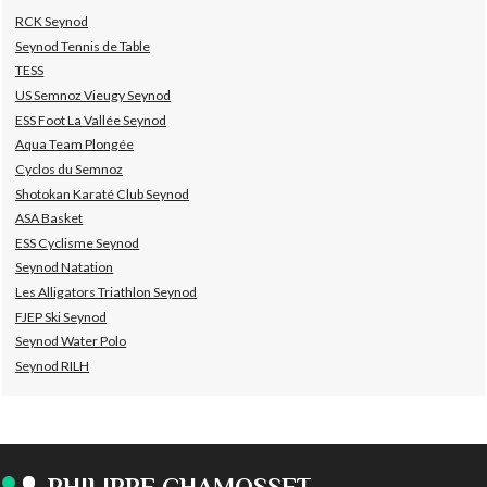
RCK Seynod
Seynod Tennis de Table
TESS
US Semnoz Vieugy Seynod
ESS Foot La Vallée Seynod
Aqua Team Plongée
Cyclos du Semnoz
Shotokan Karaté Club Seynod
ASA Basket
ESS Cyclisme Seynod
Seynod Natation
Les Alligators Triathlon Seynod
FJEP Ski Seynod
Seynod Water Polo
Seynod RILH
PHILIPPE CHAMOSSET