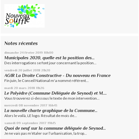
Notes récentes
dimanche 24
février 2019
10h00
Municipales 2020, quelle est la position des...
Des interrogations se font jour concernant la position...
vendredi 20
juillet 2018
21h20
AGIR La Droite Constructive - Du nouveau en France
Fin juin, le Conseil National m'a nommé référent...
mardi 20
mars 2018
11h26
Le Polyèdre (Commune Déléguée de Seynod) et M....
Vous trouverez ci-dessous le texte de mon intervention...
mercredi 08
novembre 2017
16h43
La nouvelle charte graphique de la Commune...
Alors le voilà, LE logo. Résultat de mois de...
samedi 09
septembre 2017
19h15
Quoi de neuf sur la commune déléguée de Seynod…
Je ne vais pas m’étaler sur l’urbanisation, la trop...