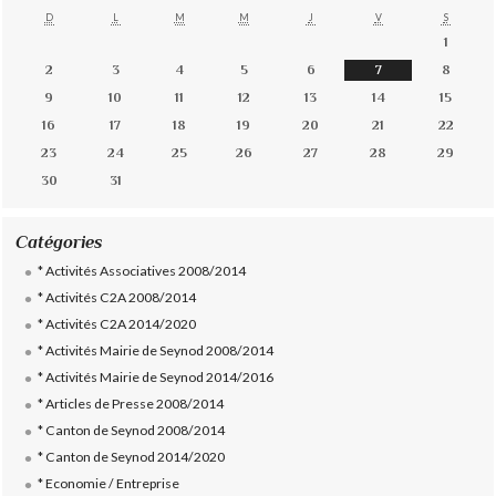
D
L
M
M
J
V
S
1
2
3
4
5
6
7
8
9
10
11
12
13
14
15
16
17
18
19
20
21
22
23
24
25
26
27
28
29
30
31
Catégories
* Activités Associatives 2008/2014
* Activités C2A 2008/2014
* Activités C2A 2014/2020
* Activités Mairie de Seynod 2008/2014
* Activités Mairie de Seynod 2014/2016
* Articles de Presse 2008/2014
* Canton de Seynod 2008/2014
* Canton de Seynod 2014/2020
* Economie / Entreprise