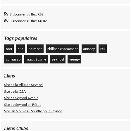
S'abonner au flux RSS
S'abonner au flux ATOM
Tags populaires
foot
c2a
balmont
philippe chamosset
annecy
rck
camusso
max décarre
seynod
vieugy
Liens
Site de la Ville de Seynod
Site de la C2A
Site de Seynod Avenir
Site de Seynod en Fêtes
Site Un Nouveau Souffle pour Seynod
Liens Clubs