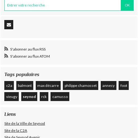
S'abonner au flux RSS
S'abonner au flux ATOM
Tags populaires
c2a
balmont
max décarre
philippe chamosset
annecy
foot
vieugy
seynod
rck
camusso
Liens
Site de la Ville de Seynod
Site de la C2A
Site de Seynod Avenir