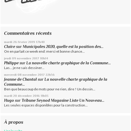
Commentaires récents
mardi 26
février 2019
17h40
Claire
sur
Municipales 2020, quelle est la position des...
On en parlait ce week end: merci et bonne chance...
jeudi 09
novembre 2017
10h14
Philippe
sur
La nouvelle charte graphique de la Commune...
Las... je ne sais dessiner...
mercredi 08
novembre 2017
22h56
Jeanne de Chantal
sur
La nouvelle charte graphique de la
Commune...
Ben que beaucoup de mots pour ne rien, dire ! Un dessin...
mardi 20
décembre 2016
11h03
Hugo
sur
Tribune Seynod Magasine Liste Un Nouveau...
Les seules espaces disponibles pour la construction...
À propos
Lire la suite