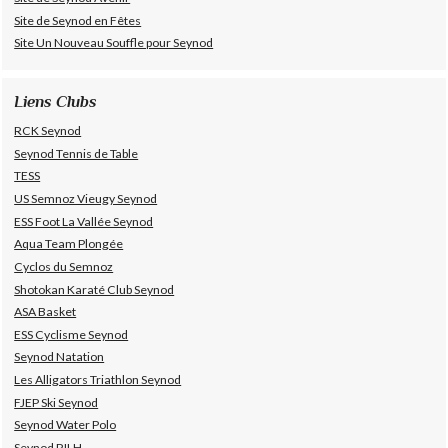
Site de Seynod en Fêtes
Site Un Nouveau Souffle pour Seynod
Liens Clubs
RCK Seynod
Seynod Tennis de Table
TESS
US Semnoz Vieugy Seynod
ESS Foot La Vallée Seynod
Aqua Team Plongée
Cyclos du Semnoz
Shotokan Karaté Club Seynod
ASA Basket
ESS Cyclisme Seynod
Seynod Natation
Les Alligators Triathlon Seynod
FJEP Ski Seynod
Seynod Water Polo
Seynod RILH