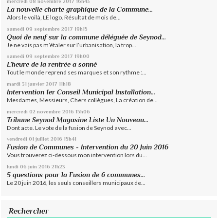
mercredi 08
novembre 2017
16h43
La nouvelle charte graphique de la Commune...
Alors le voilà, LE logo. Résultat de mois de...
samedi 09
septembre 2017
19h15
Quoi de neuf sur la commune déléguée de Seynod…
Je ne vais pas m’étaler sur l’urbanisation, la trop...
samedi 09
septembre 2017
19h00
L’heure de la rentrée a sonné
Tout le monde reprend ses marques et son rythme :...
mardi 31
janvier 2017
11h18
Intervention 1er Conseil Municipal Installation...
Mesdames, Messieurs, Chers collègues, La création de...
mercredi 02
novembre 2016
15h06
Tribune Seynod Magasine Liste Un Nouveau...
Dont acte. Le vote de la fusion de Seynod avec...
vendredi 01
juillet 2016
15h41
Fusion de Communes - Intervention du 20 Juin 2016
Vous trouverez ci-dessous mon intervention lors du...
lundi 06
juin 2016
21h23
5 questions pour la Fusion de 6 communes…
Le 20 juin 2016, les seuls conseillers municipaux de...
Rechercher