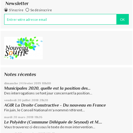
Newsletter
S'inscrire
Se désinscrire
Notes récentes
dimanche 24
février 2019
10h00
Municipales 2020, quelle est la position des...
Des interrogations se font jour concernant la position...
vendredi 20
juillet 2018
21h20
AGIR La Droite Constructive - Du nouveau en France
Fin juin, le Conseil National m'a nommé référent...
mardi 20
mars 2018
11h26
Le Polyèdre (Commune Déléguée de Seynod) et M....
Vous trouverez ci-dessous le texte de mon intervention...