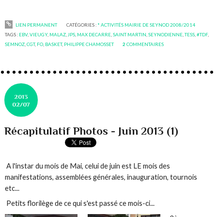
LIEN PERMANENT
CATÉGORIES :
* ACTIVITÉS MAIRIE DE SEYNOD 2008/2014
TAGS :
EBV
,
VIEUGY
,
MALAZ
,
JPS
,
MAX DECARRE
,
SAINT MARTIN
,
SEYNODIENNE
,
TESS
,
#TDF
,
SEMNOZ
,
CGT
,
FO
,
BASKET
,
PHILIPPE CHAMOSSET
2
COMMENTAIRES
2013
02/07
Récapitulatif Photos - Juin 2013 (1)
A l'instar du mois de Mai, celui de juin est LE mois des
manifestations, assemblées générales, inauguration, tournois
etc...
Petits florilège de ce qui s'est passé ce mois-ci...