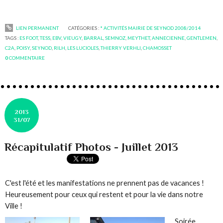
LIEN PERMANENT
CATÉGORIES :
* ACTIVITÉS MAIRIE DE SEYNOD 2008/2014
TAGS :
ES FOOT
,
TESS
,
EBV
,
VIEUGY
,
BARRAL
,
SEMNOZ
,
MEYTHET
,
ANNECIENNE
,
GENTLEMEN
,
C2A
,
POISY
,
SEYNOD
,
RILH
,
LES LUCIOLES
,
THIERRY VERHLI
,
CHAMOSSET
0
COMMENTAIRE
2013
31/07
Récapitulatif Photos - Juillet 2013
C'est l'été et les manifestations ne prennent pas de vacances !
Heureusement pour ceux qui restent et pour la vie dans notre
Ville !
Soirée