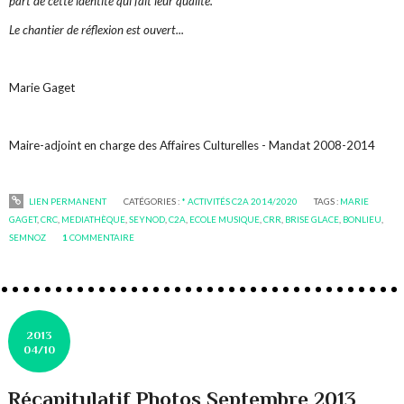
part de cette identité qui fait leur qualité.
Le chantier de réflexion est ouvert...
Marie Gaget
Maire-adjoint en charge des Affaires Culturelles - Mandat 2008-2014
LIEN PERMANENT
CATÉGORIES :
* ACTIVITÉS C2A 2014/2020
TAGS :
MARIE
GAGET
,
CRC
,
MEDIATHÈQUE
,
SEYNOD
,
C2A
,
ECOLE MUSIQUE
,
CRR
,
BRISE GLACE
,
BONLIEU
,
SEMNOZ
1
COMMENTAIRE
2013
04/10
Récapitulatif Photos Septembre 2013