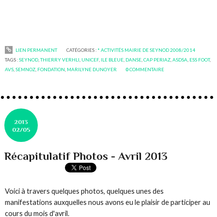
LIEN PERMANENT
CATÉGORIES :
* ACTIVITÉS MAIRIE DE SEYNOD 2008/2014
TAGS :
SEYNOD
,
THIERRY VERHLI
,
UNICEF
,
ILE BLEUE
,
DANSE
,
CAP PERIAZ
,
ASDSA
,
ESS FOOT
,
AVS
,
SEMNOZ
,
FONDATION
,
MARILYNE DUNOYER
0
COMMENTAIRE
2013
02/05
Récapitulatif Photos - Avril 2013
Voici à travers quelques photos, quelques unes des
manifestations auxquelles nous avons eu le plaisir de participer au
cours du mois d'avril.