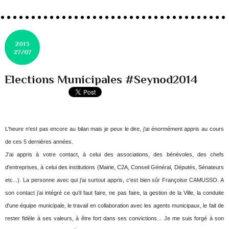
2013
27/07
Elections Municipales #Seynod2014
L'heure n'est pas encore au bilan mais je peux le dire, j'ai énormément appris au cours
de ces 5 dernières années.
J'ai appris à votre contact, à celui des associations, des bénévoles, des chefs
d'entreprises, à celui des institutions (Mairie, C2A, Conseil Général, Députés, Sénateurs
etc...). La personne avec qui j'ai surtout appris, c'est bien sûr Françoise CAMUSSO. A
son contact j’ai intégré ce qu'il faut faire, ne pas faire, la gestion de la Ville, la conduite
d'une équipe municipale, le travail en collaboration avec les agents municipaux, le fait de
rester fidèle à ses valeurs, à être fort dans ses convictions... Je me suis forgé à son