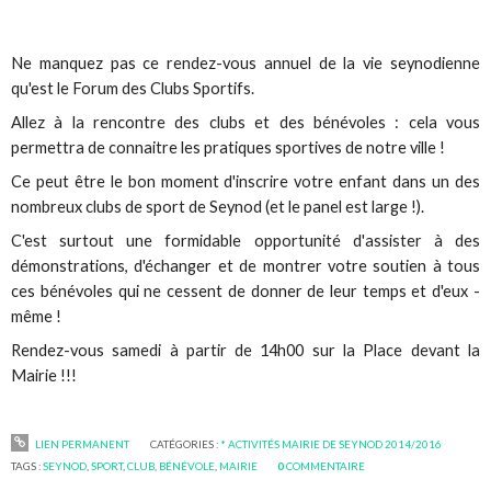
Ne manquez pas ce rendez-vous annuel de la vie seynodienne
qu'est le Forum des Clubs Sportifs.
Allez à la rencontre des clubs et des bénévoles : cela vous
permettra de connaitre les pratiques sportives de notre ville !
Ce peut être le bon moment d'inscrire votre enfant dans un des
nombreux clubs de sport de Seynod (et le panel est large !).
C'est surtout une formidable opportunité d'assister à des
démonstrations, d'échanger et de montrer votre soutien à tous
ces bénévoles qui ne cessent de donner de leur temps et d'eux -
même !
Rendez-vous samedi à partir de 14h00 sur la Place devant la
Mairie !!!
LIEN PERMANENT
CATÉGORIES :
* ACTIVITÉS MAIRIE DE SEYNOD 2014/2016
TAGS :
SEYNOD
,
SPORT
,
CLUB
,
BÉNÉVOLE
,
MAIRIE
0
COMMENTAIRE