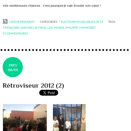
très nombreuses chances : c’est pourquoi je vais écouter son cœur !
LIEN PERMANENT
CATÉGORIES :
* ELECTIONS MUNICIPALES 2014
TAGS :
FRANÇOISE CAMUSSO
,
SEYNOD
,
C2A
,
MAIRIE
,
PHILIPPE CHAMOSSET
5
COMMENTAIRES
2013
08/01
Rétroviseur 2012 (2)