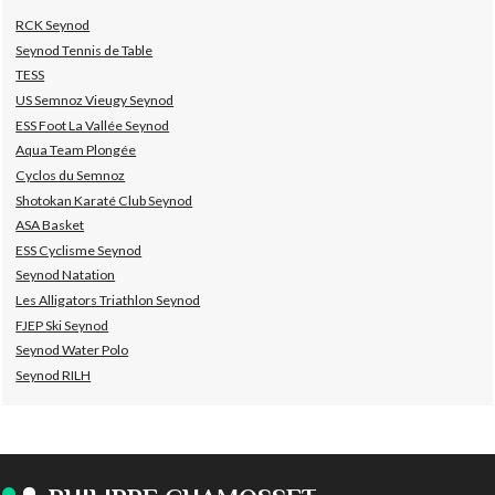
RCK Seynod
Seynod Tennis de Table
TESS
US Semnoz Vieugy Seynod
ESS Foot La Vallée Seynod
Aqua Team Plongée
Cyclos du Semnoz
Shotokan Karaté Club Seynod
ASA Basket
ESS Cyclisme Seynod
Seynod Natation
Les Alligators Triathlon Seynod
FJEP Ski Seynod
Seynod Water Polo
Seynod RILH