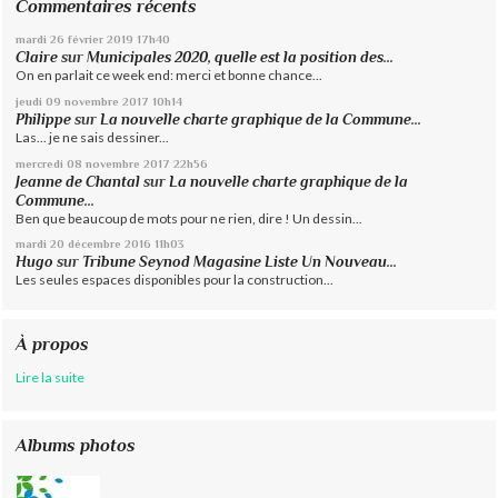
Commentaires récents
mardi 26
février 2019
17h40
Claire
sur
Municipales 2020, quelle est la position des...
On en parlait ce week end: merci et bonne chance...
jeudi 09
novembre 2017
10h14
Philippe
sur
La nouvelle charte graphique de la Commune...
Las... je ne sais dessiner...
mercredi 08
novembre 2017
22h56
Jeanne de Chantal
sur
La nouvelle charte graphique de la
Commune...
Ben que beaucoup de mots pour ne rien, dire ! Un dessin...
mardi 20
décembre 2016
11h03
Hugo
sur
Tribune Seynod Magasine Liste Un Nouveau...
Les seules espaces disponibles pour la construction...
À propos
Lire la suite
Albums photos