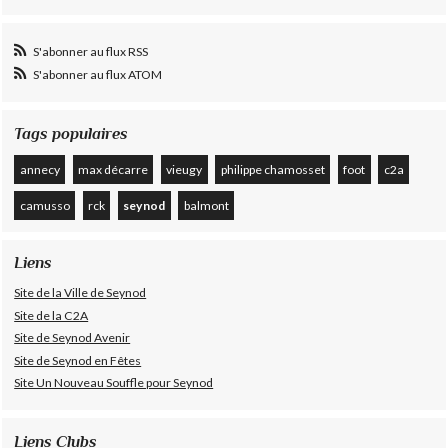
S'abonner au flux RSS
S'abonner au flux ATOM
Tags populaires
annecy
max décarre
vieugy
philippe chamosset
foot
c2a
camusso
rck
seynod
balmont
Liens
Site de la Ville de Seynod
Site de la C2A
Site de Seynod Avenir
Site de Seynod en Fêtes
Site Un Nouveau Souffle pour Seynod
Liens Clubs