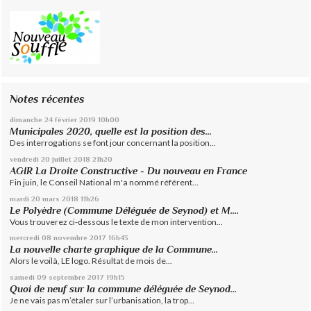
Notes récentes
dimanche 24
février 2019
10h00
Municipales 2020, quelle est la position des...
Des interrogations se font jour concernant la position...
vendredi 20
juillet 2018
21h20
AGIR La Droite Constructive - Du nouveau en France
Fin juin, le Conseil National m'a nommé référent...
mardi 20
mars 2018
11h26
Le Polyèdre (Commune Déléguée de Seynod) et M....
Vous trouverez ci-dessous le texte de mon intervention...
mercredi 08
novembre 2017
16h43
La nouvelle charte graphique de la Commune...
Alors le voilà, LE logo. Résultat de mois de...
samedi 09
septembre 2017
19h15
Quoi de neuf sur la commune déléguée de Seynod…
Je ne vais pas m’étaler sur l’urbanisation, la trop...