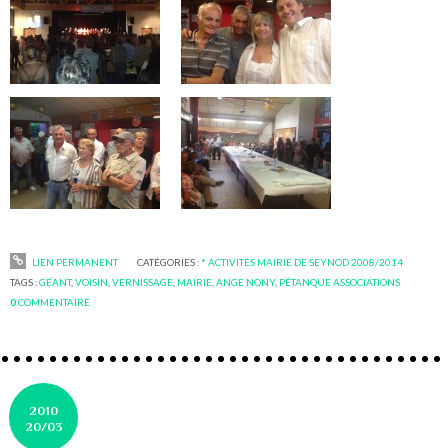
LIEN PERMANENT
CATÉGORIES :
* ACTIVITÉS MAIRIE DE SEYNOD 2008/2014
TAGS :
GÉANT
,
VOISIN
,
VERNISSAGE
,
MAIRIE
,
ANGE NONY
,
PÉTANQUE ASSOCIATIONS
0
COMMENTAIRE
2010
20/03