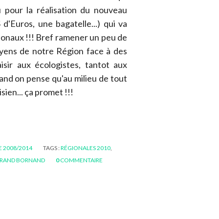
u pour la réalisation du nouveau
'Euros, une bagatelle...) qui va
tionaux !!! Bref ramener un peu de
oyens de notre Région face à des
aisir aux écologistes, tantot aux
uand on pense qu'au milieu de tout
isien... ça promet !!!
E 2008/2014
TAGS :
RÉGIONALES 2010
,
RAND BORNAND
0
COMMENTAIRE