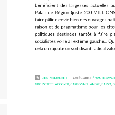
bénéficient des largesses actuelles o
Palais de Région (juste 200 MILLIONS d
faire pâlir d'envie bien des ouvrages na
raison et de pragmatisme pour les cit
politiques destinées tantôt à faire pl
socialistes voire à l'extême gauche... Q
celà on rajoute un soit disant radical valo
LIEN PERMANENT
CATÉGORIES :
* HAUTE SAVOI
GROSSETETE
,
ACCOYER
,
CARBONNEL
,
ANDRE
,
BASSO
,
G