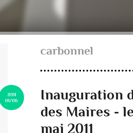
carbonnel
Inauguration 
2011
01/06
des Maires - le
mai 2011