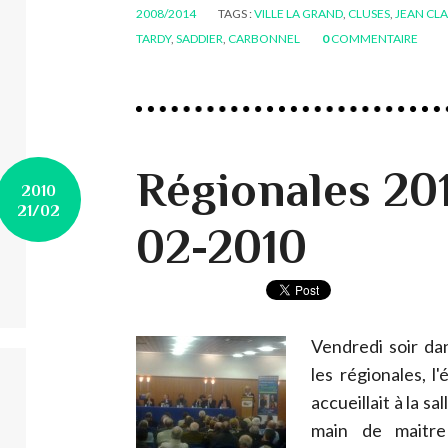
2008/2014
TAGS :
VILLE LA GRAND
,
CLUSES
,
JEAN CL
TARDY
,
SADDIER
,
CARBONNEL
0
COMMENTAIRE
Régionales 201
2010
21/02
02-2010
Vendredi soir da
les régionales, 
accueillait à la s
main de maitr