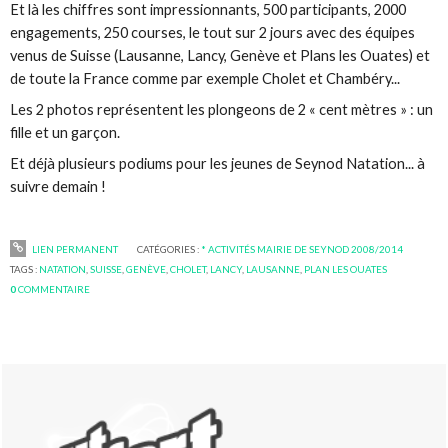
Et là les chiffres sont impressionnants, 500 participants, 2000
engagements, 250 courses, le tout sur 2 jours avec des équipes
venus de Suisse (Lausanne, Lancy, Genève et Plans les Ouates) et
de toute la France comme par exemple Cholet et Chambéry...
Les 2 photos représentent les plongeons de 2 « cent mètres » : un
fille et un garçon.
Et déjà plusieurs podiums pour les jeunes de Seynod Natation... à
suivre demain !
LIEN PERMANENT
CATÉGORIES :
* ACTIVITÉS MAIRIE DE SEYNOD 2008/2014
TAGS :
NATATION
,
SUISSE
,
GENÈVE
,
CHOLET
,
LANCY
,
LAUSANNE
,
PLAN LES OUATES
0
COMMENTAIRE