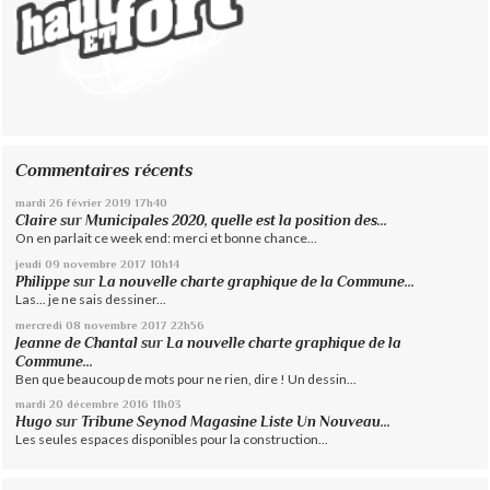
Commentaires récents
mardi 26
février 2019
17h40
Claire
sur
Municipales 2020, quelle est la position des...
On en parlait ce week end: merci et bonne chance...
jeudi 09
novembre 2017
10h14
Philippe
sur
La nouvelle charte graphique de la Commune...
Las... je ne sais dessiner...
mercredi 08
novembre 2017
22h56
Jeanne de Chantal
sur
La nouvelle charte graphique de la
Commune...
Ben que beaucoup de mots pour ne rien, dire ! Un dessin...
mardi 20
décembre 2016
11h03
Hugo
sur
Tribune Seynod Magasine Liste Un Nouveau...
Les seules espaces disponibles pour la construction...