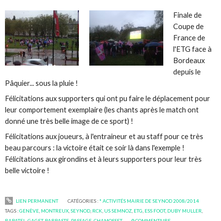
Finale de
Coupe de
France de
l'ETG face à
Bordeaux
depuis le
Pâquier... sous la pluie !
Félicitations aux supporters qui ont pu faire le déplacement pour
leur comportement exemplaire (les chants après le match ont
donné une très belle image de ce sport) !
Félicitations aux joueurs, à l'entraineur et au staff pour ce très
beau parcours : la victoire était ce soir là dans l'exemple !
Félicitations aux girondins et à leurs supporters pour leur très
belle victoire !
LIEN PERMANENT
CATÉGORIES :
* ACTIVITÉS MAIRIE DE SEYNOD 2008/2014
TAGS :
GENÈVE
,
MONTREUX
,
SEYNOD
,
RCK
,
US SEMNOZ
,
ETG
,
ESS FOOT
,
DUBY MULLER
,
RABATEL
,
GAGET
,
BARBASTE
,
PASSAGE
,
CHAMOSSET
0
COMMENTAIRE