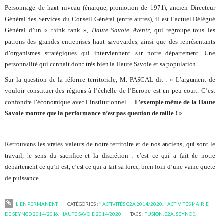
Personnage de haut niveau (énarque, promotion de 1971), ancien Directeur
Général des Services du Conseil Général (entre autres), il est l’actuel Délégué
Général d’un « think tank »,
Haute Savoie Avenir
, qui regroupe tous les
patrons des grandes entreprises haut savoyardes, ainsi que des représentants
d’organismes stratégiques qui interviennent sur notre département. Une
personnalité qui connait donc très bien la Haute Savoie et sa population.
Sur la question de la réforme territoriale, M. PASCAL dit : « L’argument de
vouloir constituer des régions à l’échelle de l’Europe est un peu court. C’est
confondre l’économique avec l’institutionnel.
L’exemple même de la Haute
Savoie montre que la performance n’est pas question de taille !
».
Retrouvons les vraies valeurs de notre territoire et de nos anciens, qui sont le
travail, le sens du sacrifice et la discrétion : c’est ce qui a fait de notre
département ce qu’il est, c’est ce qui a fait sa force, bien loin d’une vaine quête
de puissance.
LIEN PERMANENT
CATÉGORIES :
* ACTIVITÉS C2A 2014/2020
,
* ACTIVITÉS MAIRIE
DE SEYNOD 2014/2016
,
HAUTE SAVOIE 2014/2020
TAGS :
FUSION
,
C2A
,
SEYNOD
,