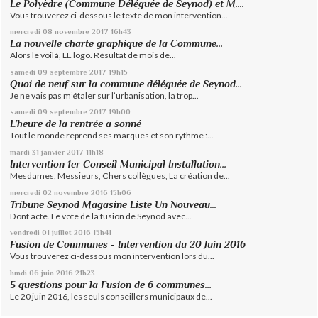
Le Polyèdre (Commune Déléguée de Seynod) et M....
Vous trouverez ci-dessous le texte de mon intervention...
mercredi 08
novembre 2017
16h43
La nouvelle charte graphique de la Commune...
Alors le voilà, LE logo. Résultat de mois de...
samedi 09
septembre 2017
19h15
Quoi de neuf sur la commune déléguée de Seynod…
Je ne vais pas m’étaler sur l’urbanisation, la trop...
samedi 09
septembre 2017
19h00
L’heure de la rentrée a sonné
Tout le monde reprend ses marques et son rythme :...
mardi 31
janvier 2017
11h18
Intervention 1er Conseil Municipal Installation...
Mesdames, Messieurs, Chers collègues, La création de...
mercredi 02
novembre 2016
15h06
Tribune Seynod Magasine Liste Un Nouveau...
Dont acte. Le vote de la fusion de Seynod avec...
vendredi 01
juillet 2016
15h41
Fusion de Communes - Intervention du 20 Juin 2016
Vous trouverez ci-dessous mon intervention lors du...
lundi 06
juin 2016
21h23
5 questions pour la Fusion de 6 communes…
Le 20 juin 2016, les seuls conseillers municipaux de...