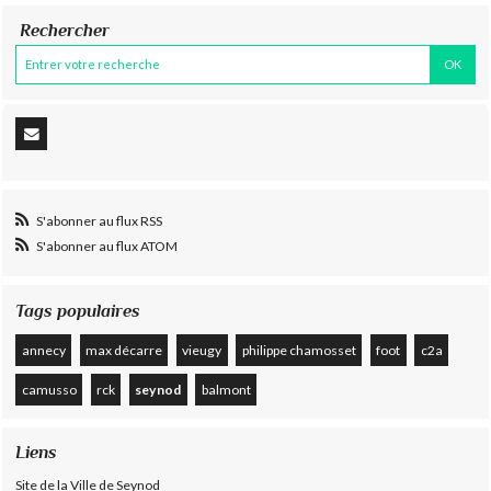
Rechercher
S'abonner au flux RSS
S'abonner au flux ATOM
Tags populaires
annecy
max décarre
vieugy
philippe chamosset
foot
c2a
camusso
rck
seynod
balmont
Liens
Site de la Ville de Seynod