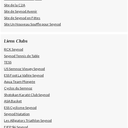
Site de la C2A
Site de Seynod Avenir
Site de Seynod en Fêtes
Site Un Nouveau Souffle pour Seynod
Liens Clubs
RCK Seynod
Seynod Tennis de Table
TESS
US Semnoz Vieugy Seynod
ESS Foot La Vallée Seynod
Aqua Team Plongée
Cyclos du Semnoz
Shotokan Karaté Club Seynod
ASA Basket
ESS Cyclisme Seynod
Seynod Natation
Les Alligators Triathlon Seynod
FJEP Ski Seynod