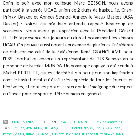
Enfin le soir avec mon collègue Marc BESSON, nous avons
participé à la soirée UCAB, union de 2 clubs de basket, i.e. Cran-
Pringy Basket et Annecy-Seynod-Annecy le Vieux Basket (ASA
Basket) : soirée qui m'a bien entendu rappelé beaucoup de
souvenirs. Nous avons pu apprécier avec le Prédident Gérard
LUTHY la présence des joueurs du club et notamment les séniors
UCAB. On pouvait aussi noter la présence de plusieurs Présidents
de club comme celui de la Salésienne, René GRANCHAMP pour
l'ESS Football ou encore un représentant de l'US Semnoz en la
personne de Nicolas MUNDA .Un hommage appuyé a été rendu à
Michel BERTHET, qui est décédé il y a peu, pour son implication
dans le basket local, qui était très apprécié de tous les joueurs et
bénévoles, et dont les photos resteront le témoignage du respect
qu'il avait pour ce sport et l'être humain en général.
LIEN PERMANENT
CATÉGORIES :
* ACTIVITÉS MAIRIE DE SEYNOD 2008/2014
TAGS :
SEYNOD
,
MONTREUX
,
UTTIGEN
,
GENEVE
,
BONZI
,
BRENAS
,
TESS
,
LORA RUNCO
,
BESSON
,
CRAN
,
PRINGY
,
ANNECY
,
ANNECY LE VIEUX
,
LUTHY
,
BERTHET
,
GRANCHAMP
,