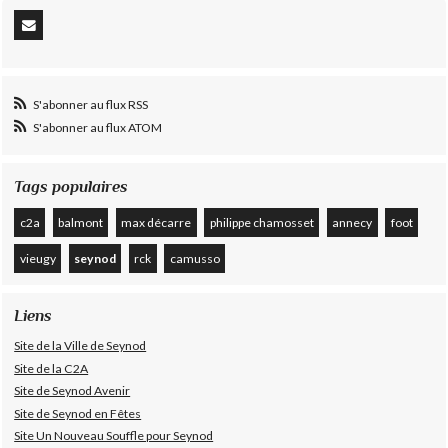
S'abonner au flux RSS
S'abonner au flux ATOM
Tags populaires
c2a
balmont
max décarre
philippe chamosset
annecy
foot
vieugy
seynod
rck
camusso
Liens
Site de la Ville de Seynod
Site de la C2A
Site de Seynod Avenir
Site de Seynod en Fêtes
Site Un Nouveau Souffle pour Seynod