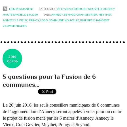
LIEN PERMANENT
CATÉGORIES :
2017/2020 COMMUNE NOUVELLE ANNECY
,
HAUTE SAVOIE 2014/2020
TAGS :
ANNECY
,
SEYNOD
,
CRAN GEVRIER
,
MEYTHET
,
ANNECY LE VIEUX
,
PRINGY
,
LOGO
,
COMMUNE NOUVELLE
,
PHILIPPE CHAMOSSET
2
COMMENTAIRES
2016
06/06
5 questions pour la Fusion de 6
communes…
Le 20 juin 2016, les
seuls
conseillers municipaux de 6 communes
de l’agglomération d’Annecy seront appelés à voter pour ou contre
le projet de fusion mené par les 6 maires d’Annecy, Annecy le
Vieux, Cran Gevrier, Meythet, Pringy et Seynod.