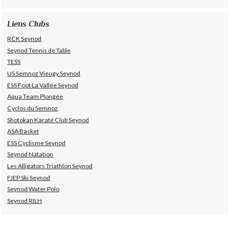
Liens Clubs
RCK Seynod
Seynod Tennis de Table
TESS
US Semnoz Vieugy Seynod
ESS Foot La Vallée Seynod
Aqua Team Plongée
Cyclos du Semnoz
Shotokan Karaté Club Seynod
ASA Basket
ESS Cyclisme Seynod
Seynod Natation
Les Alligators Triathlon Seynod
FJEP Ski Seynod
Seynod Water Polo
Seynod RILH