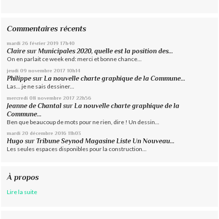
Commentaires récents
mardi 26
février 2019
17h40
Claire
sur
Municipales 2020, quelle est la position des...
On en parlait ce week end: merci et bonne chance...
jeudi 09
novembre 2017
10h14
Philippe
sur
La nouvelle charte graphique de la Commune...
Las... je ne sais dessiner...
mercredi 08
novembre 2017
22h56
Jeanne de Chantal
sur
La nouvelle charte graphique de la
Commune...
Ben que beaucoup de mots pour ne rien, dire ! Un dessin...
mardi 20
décembre 2016
11h03
Hugo
sur
Tribune Seynod Magasine Liste Un Nouveau...
Les seules espaces disponibles pour la construction...
À propos
Lire la suite