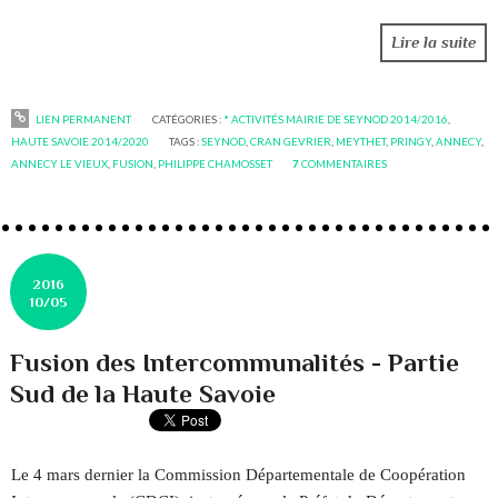
Lire la suite
LIEN PERMANENT
CATÉGORIES :
* ACTIVITÉS MAIRIE DE SEYNOD 2014/2016
,
HAUTE SAVOIE 2014/2020
TAGS :
SEYNOD
,
CRAN GEVRIER
,
MEYTHET
,
PRINGY
,
ANNECY
,
ANNECY LE VIEUX
,
FUSION
,
PHILIPPE CHAMOSSET
7
COMMENTAIRES
2016
10/05
Fusion des Intercommunalités - Partie
Sud de la Haute Savoie
Le 4 mars dernier la Commission Départementale de Coopération