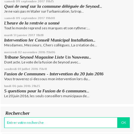
samedi 09
septembre 2017
19h15
Quoi de neuf sur la commune déléguée de Seynod…
Je ne vais pas m’étaler sur l’urbanisation, la trop...
samedi 09
septembre 2017
19h00
L’heure de la rentrée a sonné
Tout le monde reprend ses marques et son rythme :...
mardi 31
janvier 2017
11h18
Intervention 1er Conseil Municipal Installation...
Mesdames, Messieurs, Chers collègues, La création de...
mercredi 02
novembre 2016
15h06
Tribune Seynod Magasine Liste Un Nouveau...
Dont acte. Le vote de la fusion de Seynod avec...
vendredi 01
juillet 2016
15h41
Fusion de Communes - Intervention du 20 Juin 2016
Vous trouverez ci-dessous mon intervention lors du...
lundi 06
juin 2016
21h23
5 questions pour la Fusion de 6 communes…
Le 20 juin 2016, les seuls conseillers municipaux de...
Rechercher