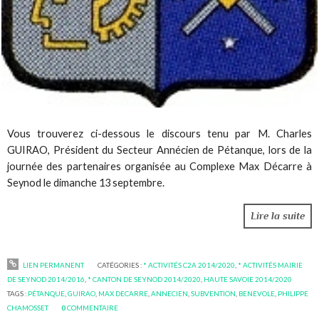
Vous trouverez ci-dessous le discours tenu par M. Charles
GUIRAO, Président du Secteur Annécien de Pétanque, lors de la
journée des partenaires organisée au Complexe Max Décarre à
Seynod le dimanche 13 septembre.
Lire la suite
LIEN PERMANENT
CATÉGORIES :
* ACTIVITÉS C2A 2014/2020
,
* ACTIVITÉS MAIRIE
DE SEYNOD 2014/2016
,
* CANTON DE SEYNOD 2014/2020
,
HAUTE SAVOIE 2014/2020
TAGS :
PÉTANQUE
,
GUIRAO
,
MAX DECARRE
,
ANNECIEN
,
SUBVENTION
,
BENEVOLE
,
PHILIPPE
CHAMOSSET
0
COMMENTAIRE