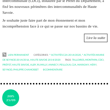
Intercommunale (CDCI), instaurée par le Préfet du Département, a
fixé les nouveaux périmètres des intercommunalités de Haute
Savoie.
Je souhaite juste faire part de mon étonnement et mon
incompréhension face à ce qui se passe sur nos bassins de vie.
Lire la suite
LIEN PERMANENT
CATÉGORIES :
* ACTIVITÉS C2A 2014/2020
,
* ACTIVITÉS MAIRIE
DE SEYNOD 2014/2016
,
HAUTE SAVOIE 2014/2020
TAGS :
TALLOIRES
,
MONTMIN
,
CDCI
,
PRÉFET
,
HAUTE SAVOIE
,
ALBY
,
RUMILLY
,
ANNECY
,
PEILLOUX
,
C2A
,
MARIGNY
,
HÉRY
,
SEYNOD
,
PHILIPPE CHAMOSSET
0
COMMENTAIRE
2015
23/09