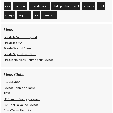
c2a
balmont
max décarre
philippe chamosset
annecy
foot
vieugy
seynod
rck
camusso
Liens
Site de la Ville de Seynod
Site de la C2A
Site de Seynod Avenir
Site de Seynod en Fêtes
Site Un Nouveau Souffle pour Seynod
Liens Clubs
RCK Seynod
Seynod Tennis de Table
TESS
US Semnoz Vieugy Seynod
ESS Foot La Vallée Seynod
Aqua Team Plongée