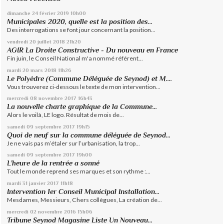
dimanche 24
février 2019
10h00
Municipales 2020, quelle est la position des...
Des interrogations se font jour concernant la position...
vendredi 20
juillet 2018
21h20
AGIR La Droite Constructive - Du nouveau en France
Fin juin, le Conseil National m'a nommé référent...
mardi 20
mars 2018
11h26
Le Polyèdre (Commune Déléguée de Seynod) et M....
Vous trouverez ci-dessous le texte de mon intervention...
mercredi 08
novembre 2017
16h43
La nouvelle charte graphique de la Commune...
Alors le voilà, LE logo. Résultat de mois de...
samedi 09
septembre 2017
19h15
Quoi de neuf sur la commune déléguée de Seynod…
Je ne vais pas m’étaler sur l’urbanisation, la trop...
samedi 09
septembre 2017
19h00
L’heure de la rentrée a sonné
Tout le monde reprend ses marques et son rythme :...
mardi 31
janvier 2017
11h18
Intervention 1er Conseil Municipal Installation...
Mesdames, Messieurs, Chers collègues, La création de...
mercredi 02
novembre 2016
15h06
Tribune Seynod Magasine Liste Un Nouveau...