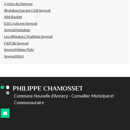
Cyclos du Semnoz
Shotokan Karaté Club Seynod
ASA Basket
ESS Cyclisme Seynod
Seynod Natation
Les Alligators Triathlon Seynod
FJEP Ski Seynod
Seynod Water Polo
Seynod RILH
PHILIPPE CHAMOSSET
Commune Nouvelle d'Annecy - Conseiller Municipal et
Communautaire