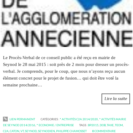
Le Procès-Verbal de ce conseil public a été reçu en mairie de
Seynod le 28 mai 2015 : soit près de 2 mois pour dresser un procès-
verbal. Je comprends, pour le coup, que nous n’ayons reçu aucun
élément concret pour le projet de fusion… qui doit être voté la
semaine prochaine…
Lire la suite
LIEN PERMANENT
CATÉGORIES :
* ACTIVITÉS C2A 2014/2020
,
* ACTIVITÉS MAIRIE
DE SEYNOD 2014/2016
,
* ECONOMIE / ENTREPRISE
TAGS :
BP2015
,
DOB
,
TAXE
,
TEOM
,
C2A
,
CATON
,
VT
,
SEYNOD
,
SEYNODIEN
,
PHILIPPE CHAMOSSET
0
COMMENTAIRE