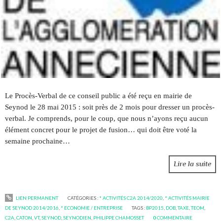
Le Procès-Verbal de ce conseil public a été reçu en mairie de
Seynod le 28 mai 2015 : soit près de 2 mois pour dresser un procès-
verbal. Je comprends, pour le coup, que nous n’ayons reçu aucun
élément concret pour le projet de fusion… qui doit être voté la
semaine prochaine…
Lire la suite
LIEN PERMANENT
CATÉGORIES :
* ACTIVITÉS C2A 2014/2020
,
* ACTIVITÉS MAIRIE
DE SEYNOD 2014/2016
,
* ECONOMIE / ENTREPRISE
TAGS :
BP2015
,
DOB
,
TAXE
,
TEOM
,
C2A
,
CATON
,
VT
,
SEYNOD
,
SEYNODIEN
,
PHILIPPE CHAMOSSET
0
COMMENTAIRE