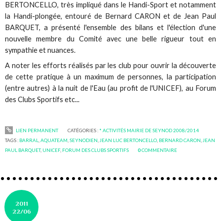
BERTONCELLO, très impliqué dans le Handi-Sport et notamment
la Handi-plongée, entouré de Bernard CARON et de Jean Paul
BARQUET, a présenté l'ensemble des bilans et l'élection d'une
nouvelle membre du Comité avec une belle rigueur tout en
sympathie et nuances.
A noter les efforts réalisés par les club pour ouvrir la découverte
de cette pratique à un maximum de personnes, la participation
(entre autres) à la nuit de l'Eau (au profit de l'UNICEF), au Forum
des Clubs Sportifs etc...
LIEN PERMANENT
CATÉGORIES :
* ACTIVITÉS MAIRIE DE SEYNOD 2008/2014
TAGS :
BARRAL
,
AQUATEAM
,
SEYNODIEN
,
JEAN LUC BERTONCELLO
,
BERNARD CARON
,
JEAN
PAUL BARQUET
,
UNICEF
,
FORUM DES CLUBS SPORTIFS
0
COMMENTAIRE
2011
22/06