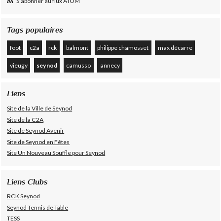
S'abonner au flux ATOM
Tags populaires
foot
c2a
rck
balmont
philippe chamosset
max décarre
vieugy
seynod
camusso
annecy
Liens
Site de la Ville de Seynod
Site de la C2A
Site de Seynod Avenir
Site de Seynod en Fêtes
Site Un Nouveau Souffle pour Seynod
Liens Clubs
RCK Seynod
Seynod Tennis de Table
TESS