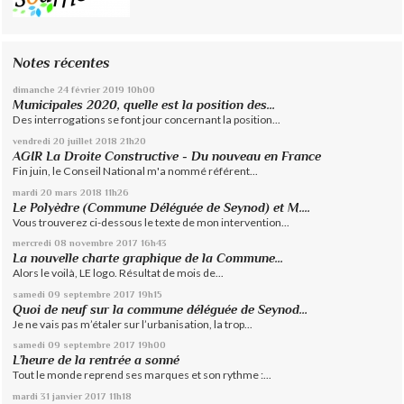
Notes récentes
dimanche 24
février 2019
10h00
Municipales 2020, quelle est la position des...
Des interrogations se font jour concernant la position...
vendredi 20
juillet 2018
21h20
AGIR La Droite Constructive - Du nouveau en France
Fin juin, le Conseil National m'a nommé référent...
mardi 20
mars 2018
11h26
Le Polyèdre (Commune Déléguée de Seynod) et M....
Vous trouverez ci-dessous le texte de mon intervention...
mercredi 08
novembre 2017
16h43
La nouvelle charte graphique de la Commune...
Alors le voilà, LE logo. Résultat de mois de...
samedi 09
septembre 2017
19h15
Quoi de neuf sur la commune déléguée de Seynod…
Je ne vais pas m’étaler sur l’urbanisation, la trop...
samedi 09
septembre 2017
19h00
L’heure de la rentrée a sonné
Tout le monde reprend ses marques et son rythme :...
mardi 31
janvier 2017
11h18