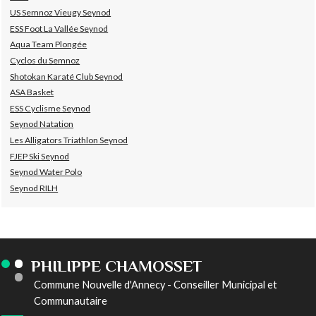
US Semnoz Vieugy Seynod
ESS Foot La Vallée Seynod
Aqua Team Plongée
Cyclos du Semnoz
Shotokan Karaté Club Seynod
ASA Basket
ESS Cyclisme Seynod
Seynod Natation
Les Alligators Triathlon Seynod
FJEP Ski Seynod
Seynod Water Polo
Seynod RILH
PHILIPPE CHAMOSSET
Commune Nouvelle d'Annecy - Conseiller Municipal et
Communautaire