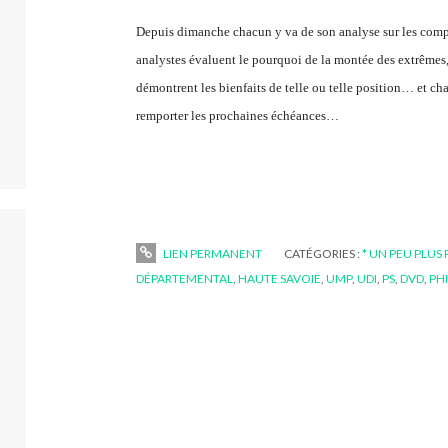
Depuis dimanche chacun y va de son analyse sur les compo
analystes évaluent le pourquoi de la montée des extrêmes,
démontrent les bienfaits de telle ou telle position… et cha
remporter les prochaines échéances…
LIEN PERMANENT
CATÉGORIES :
* UN PEU PLUS
DÉPARTEMENTAL
,
HAUTE SAVOIE
,
UMP
,
UDI
,
PS
,
DVD
,
PH