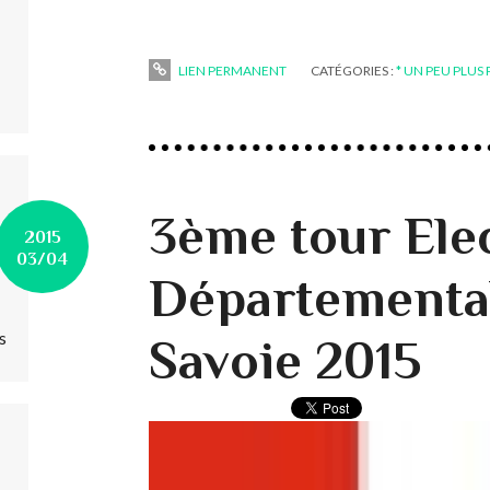
LIEN PERMANENT
CATÉGORIES :
* UN PEU PLUS
3ème tour Ele
2015
03/04
Départementa
s
Savoie 2015