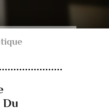
itique
e
- Du